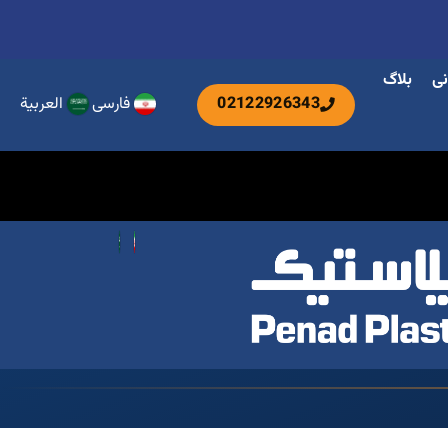
نی
بلاگ
02122926343
فارسی
العربية