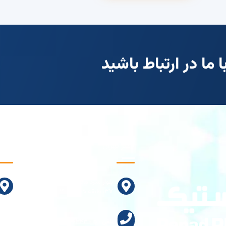
ما در ارتباط باشید
دفتر تهران
کارخا
بلوار میرداماد، خیابان انوار، پلاک
۳۷، طبقه ۵، واحد ۱۹
تلفن : ۵ - ۲۲۹۲۶۳۴۳ - 021