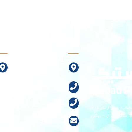
دفتر تهران
کارخا
بلوار میرداماد، خیابان انوار، پلاک
۳۷، طبقه ۵، واحد ۱۹
تلفن : ۵ - ۲۲۹۲۶۳۴۳ - 021
فکس: ۲۲۹۲۶۴۲۴ - 021
شرکت پناد پلاستیک تولید کننده بشکه 220 می باشد، این شرکت فعالیت خود را از سال ۱۳۸۵
ز، بشکه های ال – رینگ و
ایمیل :
info(at)penadplastic(.)com