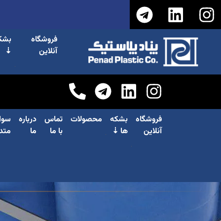
فروشگاه
بشک
آنلاین
⇣
فروشگاه
بشکه
محصولات
تماس
درباره
سوا
آنلاین
ها ⇣
با ما
ما
متد