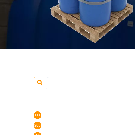
111
200