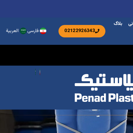
نی
بلاگ
02122926343
فارسی
العربية