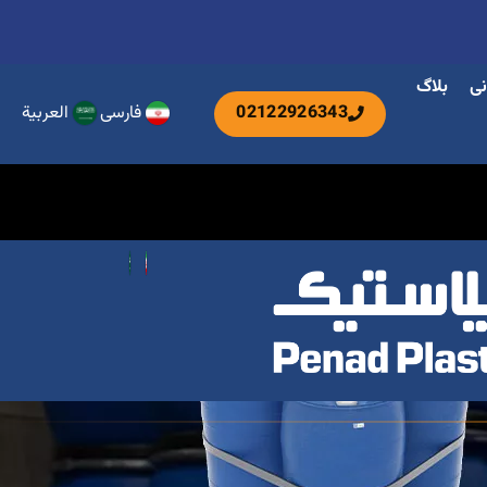
نی
بلاگ
02122926343
فارسی
العربية