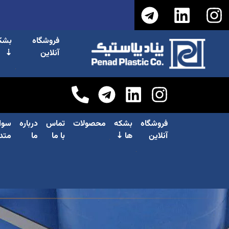
فروشگاه
بشک
آنلاین
⇣
فروشگاه
بشکه
محصولات
تماس
درباره
سوا
آنلاین
ها ⇣
با ما
ما
متد