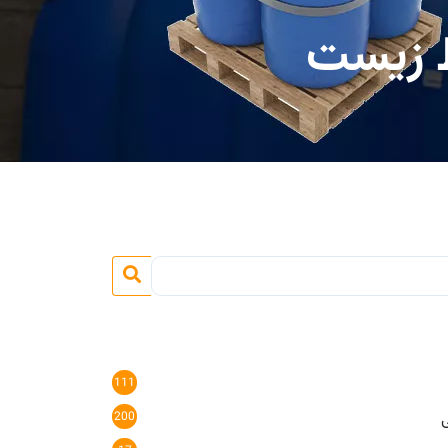
ط زیست
111
200