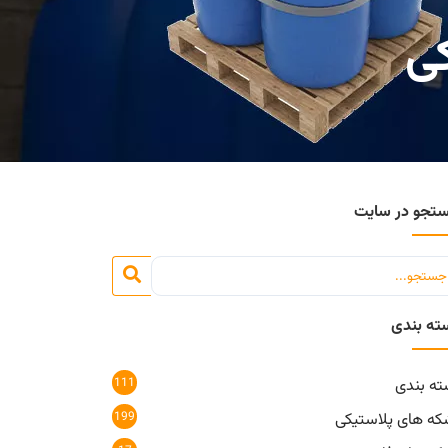
تجو در سایت
ته بندی
111
ته بندی
199
که های پلاستیکی