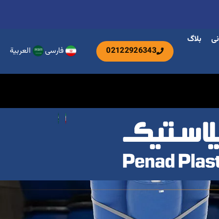
نی
بلاگ
02122926343
فارسی
العربية