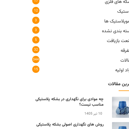
17
که های فلزی
12
استیک
3
موپلاستیک ها
3
ته بندی نشده
5
عت بازیافت
32
فرقه
344
الات
15
د اولیه
رین مقالات
چه موادی برای نگهداری در بشکه پلاستیکی
مناسب نیست؟
10 تیر 1405
روش های نگهداری اصولی بشکه پلاستیکی