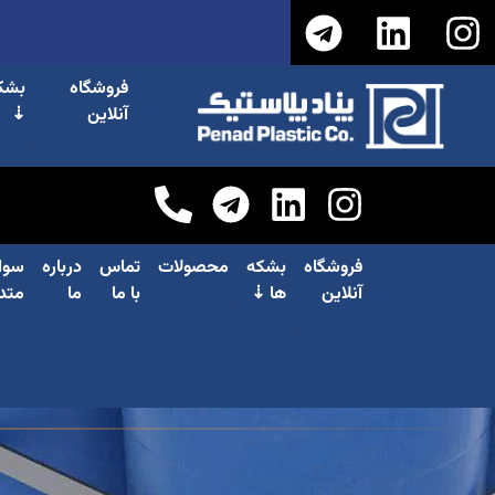
فروشگاه
بشک
آنلاین
⇣
فروشگاه
بشکه
محصولات
تماس
درباره
سوا
آنلاین
ها ⇣
با ما
ما
متد