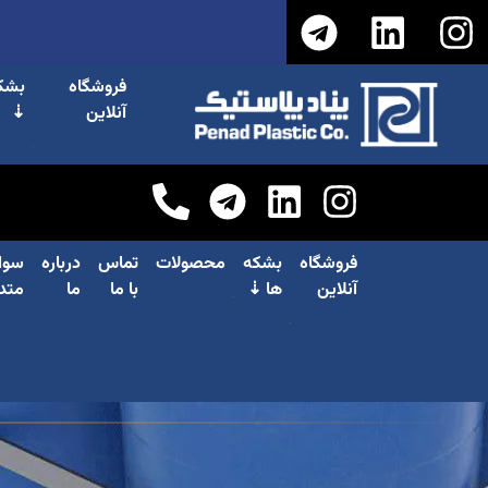
فروشگاه
بشک
آنلاین
⇣
فروشگاه
بشکه
محصولات
تماس
درباره
سوا
آنلاین
ها ⇣
با ما
ما
متد