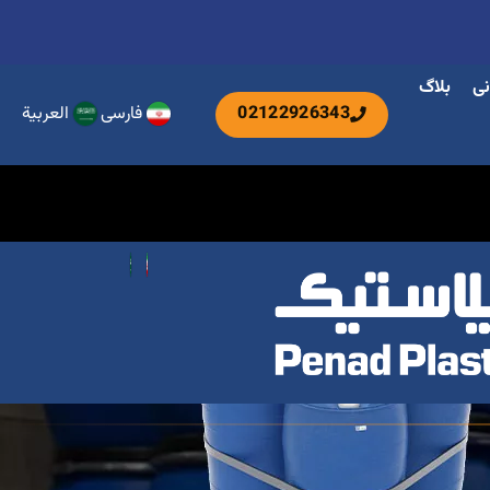
نی
بلاگ
02122926343
فارسی
العربية