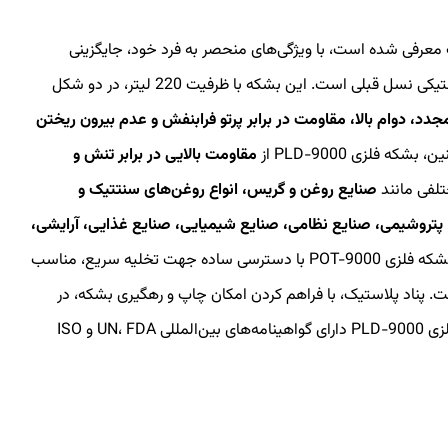
 پلاستیک معرفی شده است، با ویژگی‌های منحصر به فرد خود، جایگزینی
مناسب برای بشکه های فلزی معمول و بشکه های پلاستیکی نسل قبلی است. این بشکه با ظرفیت 220 لیتر، در دو شکل
دد، دوام بالا، مقاومت در برابر پرتو فرابنفش و عدم بیرون ریختن
 فلزی PLD-9000 از
مقاومت بالایی در برابر تنش و
تلفی مانند
صنایع روغن و گریس، انواع روغن‌های سنتتیک و
 پتروشیمی، صنایع نظامی، صنایع شیمیایی، صنایع غذایی، آرایشی،
قابل استفاده است. بشکه فلزی POT-9000 با دسترسی ساده جهت تخلیه سریع، مناسب
. پناد پلاستیک، با فراهم کردن امکان چاپ و رهگیری بشکه، در
حمل و نقل ایمن و مطمئن نقش کلیدی دارد و بشکه فلزی PLD-9000 دارای گواهینامه‌های بین‌المللی UN، FDA و ISO