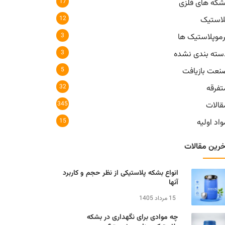
17
شکه های فلزی
12
لاستیک
3
رموپلاستیک ها
3
سته بندی نشده
5
نعت بازیافت
32
تفرقه
345
قالات
15
اد اولیه
خرین مقالات
انواع بشکه پلاستیکی از نظر حجم و کاربرد
آنها
15 مرداد 1405
چه موادی برای نگهداری در بشکه